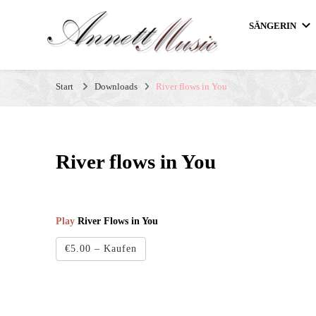
SÄNGERIN
Hochzeitssängerin Annett
Professionelle Sängerin für Hochzeiten, Geburtstage und Be
Start
Downloads
River flows in You
River flows in You
Play
River Flows in You
€5.00 – Kaufen