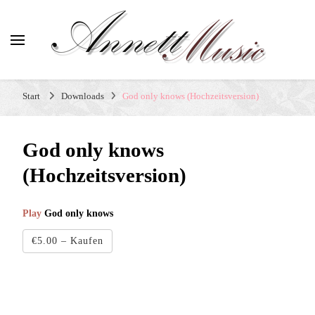
Hochzeitssängerin Annett
Professionelle Sängerin für Hochzeiten, Geburtstage
Start
Downloads
God only knows (Hochzeitsversion)
und Beerdigungen
God only knows
(Hochzeitsversion)
Play
God only knows
€5.00 – Kaufen