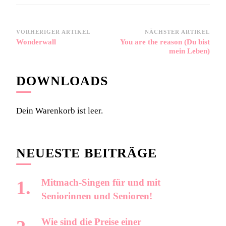
Beitragsnavigation
VORHERIGER ARTIKEL
NÄCHSTER ARTIKEL
Wonderwall
You are the reason (Du bist
mein Leben)
DOWNLOADS
Dein Warenkorb ist leer.
NEUESTE BEITRÄGE
Mitmach-Singen für und mit
Seniorinnen und Senioren!
Wie sind die Preise einer